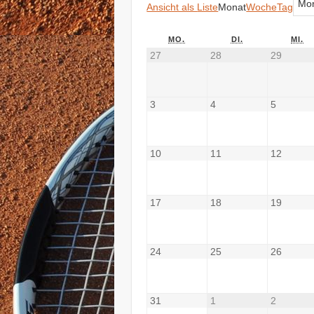
Mo
Ansicht als
Liste
Monat
Woche
Tag
MO.
DI.
MI.
27
28
29
3
4
5
10
11
12
17
18
19
24
25
26
31
1
2