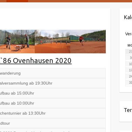
Kal
Ver
M
2
3
C`86 Ovenhausen 2020
1
1
rwanderung
2
3
alversammlung ab 19:30Uhr
ufbau ab 15:00Uhr
ufbau ab 10:00Uhr
Te
fchenturnier ab 13:30Uhr
dtour