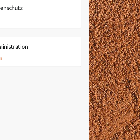
enschutz
inistration
n