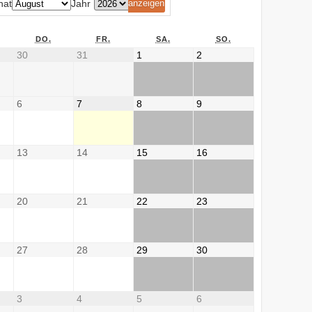
nat
Jahr
DO.
FR.
SA.
SO.
30
31
1
2
6
7
8
9
13
14
15
16
20
21
22
23
27
28
29
30
3
4
5
6