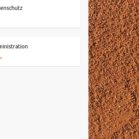
enschutz
inistration
n