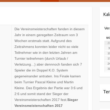
Kal
Ver
Die Vereinsmeisterschaften fanden in diesem
Jahr in einem geregelten Zeitraum von 3
M
Wochen erstmals statt. Aufgrund des
2
Zeitrahmens konnten leider nicht so viele
3
Teilnehmer wie in den letzten Jahren am
1
Turnier teilnehmen (durch Urlaub /
1
2
Verletzung…) aber dennnoch fanden sich 7
3
Spieler die im Doppel K.O. System
gegeneinander antraten. Ins Finale kamen
beim Turnier Pascal Kleine und Martin
Kleine. Das Ergebnis der Partie war 3:6 und
Te
2:6 und somit stand der Sieger der
Vereinsmeisterschaften 2017 fest.
Sieger
Vereinsmeisterschaften 2017