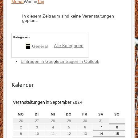
Monat
Woche
Tag
In diesem Zeitraum sind keine Veranstaltungen
geplant.
Kategorien
Alle Kategorien
General
Eintragen in
Google
Eintragen in
Outlook
Kalender
Veranstaltungen in September 2024
MO
DI
MI
DO
FR
SA
SO
26
27
28
29
30
31
1
2
3
4
5
6
7
8
9
10
11
12
13
14
15